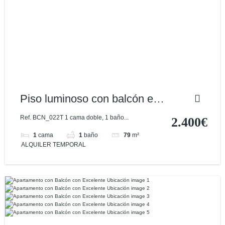
Piso luminoso con balcón en
primera línea del Parc
Ref. BCN_022T 1 cama doble, 1 baño...
2.400€
Ciutatdella
1
cama
1
baño
79
m²
ALQUILER TEMPORAL