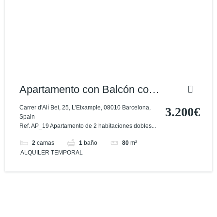
Apartamento con Balcón con
Excelente Ubicación
Carrer d'Alí Bei, 25, L'Eixample, 08010 Barcelona,
3.200€
Spain
Ref. AP_19 Apartamento de 2 habitaciones dobles...
2
camas
1
baño
80
m²
ALQUILER TEMPORAL