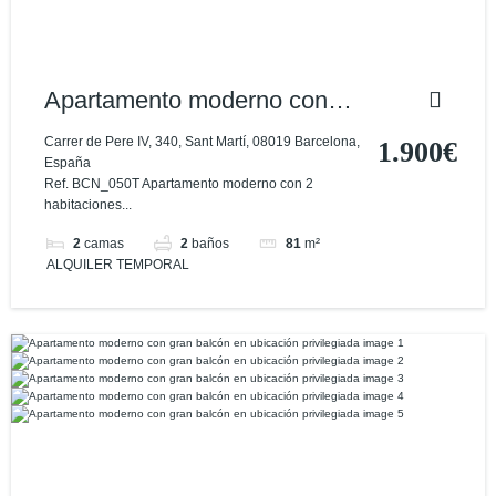
Apartamento moderno con
balcón en excelente
Carrer de Pere IV, 340, Sant Martí, 08019 Barcelona,
1.900€
España
ubicación
Ref. BCN_050T Apartamento moderno con 2
habitaciones...
2
camas
2
baños
81
m²
ALQUILER TEMPORAL