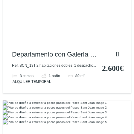
Departamento con Galería y
Balcón con Excelente
Ref. BCN_13T 2 habitaciones dobles, 1 despacho...
2.600€
Ubicación
3
camas
1
baño
80
m²
ALQUILER TEMPORAL