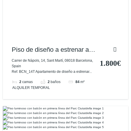
Piso de diseño a estrenar a
pocos pasos del Paseo Sant
Carrer de Nàpols, 14, Sant Martí, 08018 Barcelona,
1.800€
Spain
Joan
Ref. BCN_14T Apartamento de diseño a estrenar...
2
camas
2
baños
84
m²
ALQUILER TEMPORAL