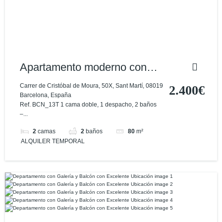
Apartamento moderno con
gran balcón en ubicación
Carrer de Cristóbal de Moura, 50X, Sant Martí, 08019
2.400€
Barcelona, España
privilegiada
Ref. BCN_13T 1 cama doble, 1 despacho, 2 baños
–...
2
camas
2
baños
80
m²
ALQUILER TEMPORAL