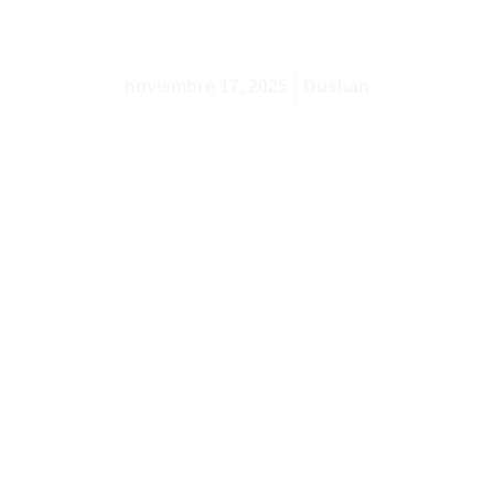
tu piso. AUTANA te guía paso a paso para
una venta segura y sin complicaciones.
noviembre 17, 2025
Dushan